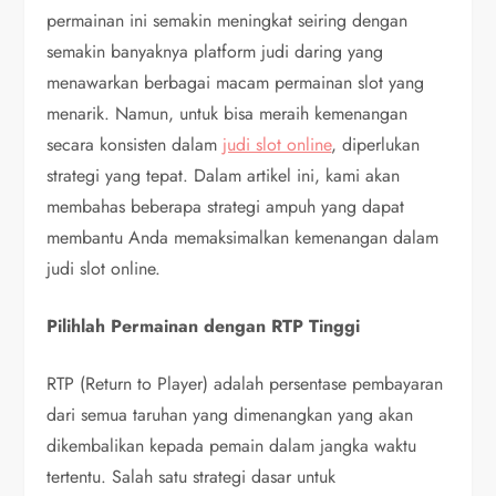
permainan ini semakin meningkat seiring dengan
semakin banyaknya platform judi daring yang
menawarkan berbagai macam permainan slot yang
menarik. Namun, untuk bisa meraih kemenangan
secara konsisten dalam
judi slot online
, diperlukan
strategi yang tepat. Dalam artikel ini, kami akan
membahas beberapa strategi ampuh yang dapat
membantu Anda memaksimalkan kemenangan dalam
judi slot online.
Pilihlah Permainan dengan RTP Tinggi
RTP (Return to Player) adalah persentase pembayaran
dari semua taruhan yang dimenangkan yang akan
dikembalikan kepada pemain dalam jangka waktu
tertentu. Salah satu strategi dasar untuk