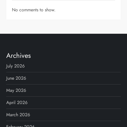
No comments to show.
Archives
July 2026
June 2026
May 2026
April 2026
March 2026
February 2026