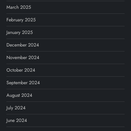
March 2025
February 2025
January 2025
December 2024
November 2024
October 2024
September 2024
August 2024
July 2024
June 2024