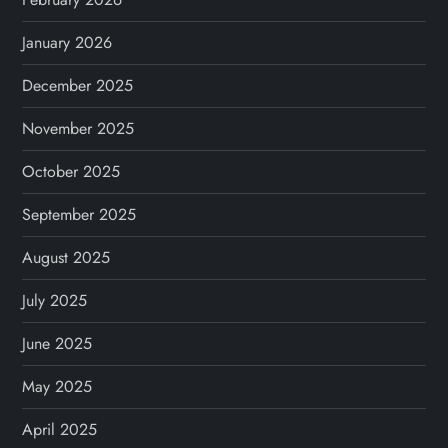
January 2026
December 2025
November 2025
October 2025
September 2025
August 2025
July 2025
June 2025
May 2025
April 2025