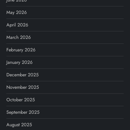
May 2026
April 2026
March 2026
February 2026
January 2026
December 2025
November 2025
October 2025
September 2025
August 2025