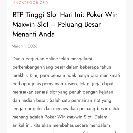
UNCATEGORIZED
RTP Tinggi Slot Hari Ini: Poker Win
Maxwin Slot – Peluang Besar
Menanti Anda
Dunia perjudian online telah mengalami
perkembangan yang pesat dalam beberapa tahun
terakhir. Kini, para pemain tidak hanya bisa menikmati
berbagai jenis permainan kasino, tetapi juga dapat
merasakan sensasi slot yang penuh dengan kejutan
dan hadiah besar. Salah satu permainan slot yang
tengah populer dan menawarkan peluang besar untuk
menang adalah Poker Win Maxwin Slot. Dalam
artikel ini, kita akan membahas secara mendalam