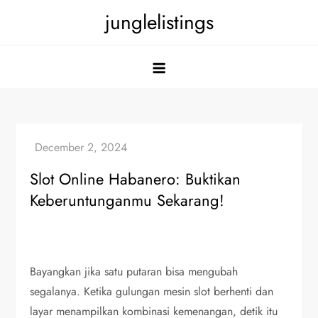
Skip
junglelistings
to
content
Slot Online Habanero: Buktikan
Keberuntunganmu Sekarang!
Bayangkan jika satu putaran bisa mengubah
segalanya. Ketika gulungan mesin slot berhenti dan
layar menampilkan kombinasi kemenangan, detik itu