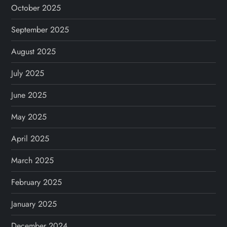
October 2025
September 2025
August 2025
July 2025
June 2025
May 2025
April 2025
March 2025
February 2025
January 2025
December 2024