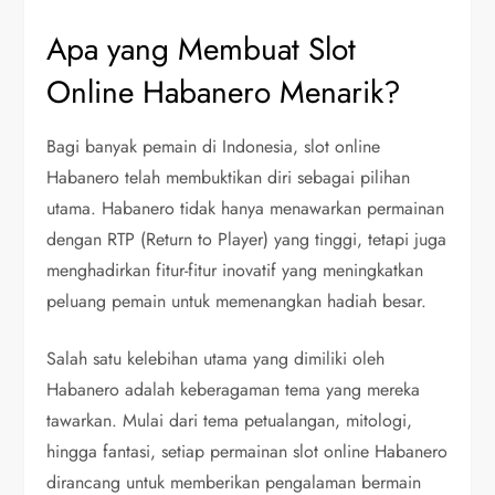
Apa yang Membuat Slot
Online Habanero Menarik?
Bagi banyak pemain di Indonesia, slot online
Habanero telah membuktikan diri sebagai pilihan
utama. Habanero tidak hanya menawarkan permainan
dengan RTP (Return to Player) yang tinggi, tetapi juga
menghadirkan fitur-fitur inovatif yang meningkatkan
peluang pemain untuk memenangkan hadiah besar.
Salah satu kelebihan utama yang dimiliki oleh
Habanero adalah keberagaman tema yang mereka
tawarkan. Mulai dari tema petualangan, mitologi,
hingga fantasi, setiap permainan slot online Habanero
dirancang untuk memberikan pengalaman bermain