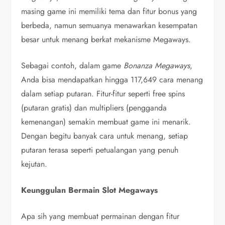
masing game ini memiliki tema dan fitur bonus yang
berbeda, namun semuanya menawarkan kesempatan
besar untuk menang berkat mekanisme Megaways.
Sebagai contoh, dalam game
Bonanza Megaways
,
Anda bisa mendapatkan hingga 117,649 cara menang
dalam setiap putaran. Fitur-fitur seperti free spins
(putaran gratis) dan multipliers (pengganda
kemenangan) semakin membuat game ini menarik.
Dengan begitu banyak cara untuk menang, setiap
putaran terasa seperti petualangan yang penuh
kejutan.
Keunggulan Bermain Slot Megaways
Apa sih yang membuat permainan dengan fitur