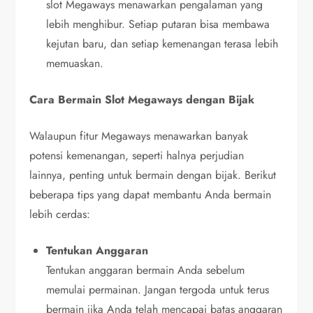
slot Megaways menawarkan pengalaman yang
lebih menghibur. Setiap putaran bisa membawa
kejutan baru, dan setiap kemenangan terasa lebih
memuaskan.
Cara Bermain Slot Megaways dengan Bijak
Walaupun fitur Megaways menawarkan banyak
potensi kemenangan, seperti halnya perjudian
lainnya, penting untuk bermain dengan bijak. Berikut
beberapa tips yang dapat membantu Anda bermain
lebih cerdas:
Tentukan Anggaran
Tentukan anggaran bermain Anda sebelum
memulai permainan. Jangan tergoda untuk terus
bermain jika Anda telah mencapai batas anggaran