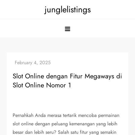
Skip
junglelistings
to
content
Slot Online dengan Fitur Megaways di
Slot Online Nomor 1
Pernahkah Anda merasa tertarik mencoba permainan
slot online dengan peluang kemenangan yang lebih
besar dan lebih seru? Salah satu fitur yang semakin