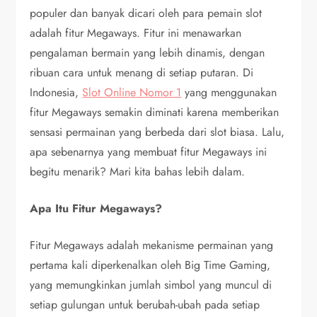
populer dan banyak dicari oleh para pemain slot
adalah fitur Megaways. Fitur ini menawarkan
pengalaman bermain yang lebih dinamis, dengan
ribuan cara untuk menang di setiap putaran. Di
Indonesia,
Slot Online Nomor 1
yang menggunakan
fitur Megaways semakin diminati karena memberikan
sensasi permainan yang berbeda dari slot biasa. Lalu,
apa sebenarnya yang membuat fitur Megaways ini
begitu menarik? Mari kita bahas lebih dalam.
Apa Itu Fitur Megaways?
Fitur Megaways adalah mekanisme permainan yang
pertama kali diperkenalkan oleh Big Time Gaming,
yang memungkinkan jumlah simbol yang muncul di
setiap gulungan untuk berubah-ubah pada setiap