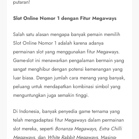
putaran!
Slot Online Nomor 1 dengan Fitur Megaways
Salah satu alasan mengapa banyak pemain memilih
Slot Online Nomor 1 adalah karena adanya
permainan slot yang menggunakan fitur Megaways.
Game-slot ini menawarkan pengalaman bermain yang
sangat menghibur dengan potensi kemenangan yang
luar biasa. Dengan jumlah cara menang yang banyak,
peluang untuk mendapatkan kombinasi simbol yang
menguntungkan juga semakin tinggi.
Di Indonesia, banyak penyedia game ternama yang
telah mengadaptasi fitur Megaways dalam permainan
slot mereka, seperti
Bonanza Megaways
,
Extra Chilli
Megaways
, dan
White Rabbit Megaways
. Masing-