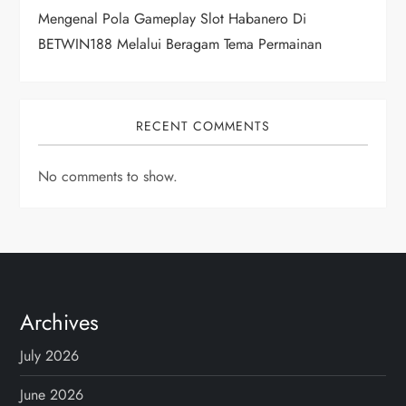
Mengenal Pola Gameplay Slot Habanero Di
BETWIN188 Melalui Beragam Tema Permainan
RECENT COMMENTS
No comments to show.
Archives
July 2026
June 2026