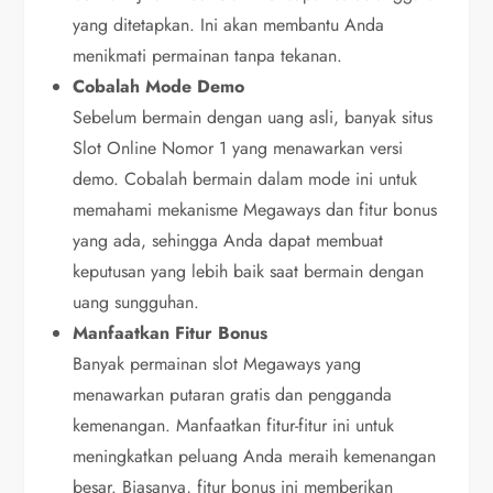
yang ditetapkan. Ini akan membantu Anda
menikmati permainan tanpa tekanan.
Cobalah Mode Demo
Sebelum bermain dengan uang asli, banyak situs
Slot Online Nomor 1 yang menawarkan versi
demo. Cobalah bermain dalam mode ini untuk
memahami mekanisme Megaways dan fitur bonus
yang ada, sehingga Anda dapat membuat
keputusan yang lebih baik saat bermain dengan
uang sungguhan.
Manfaatkan Fitur Bonus
Banyak permainan slot Megaways yang
menawarkan putaran gratis dan pengganda
kemenangan. Manfaatkan fitur-fitur ini untuk
meningkatkan peluang Anda meraih kemenangan
besar. Biasanya, fitur bonus ini memberikan