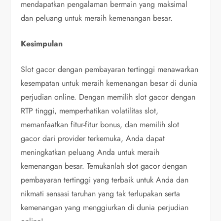
mendapatkan pengalaman bermain yang maksimal
dan peluang untuk meraih kemenangan besar.
Kesimpulan
Slot gacor dengan pembayaran tertinggi menawarkan
kesempatan untuk meraih kemenangan besar di dunia
perjudian online. Dengan memilih slot gacor dengan
RTP tinggi, memperhatikan volatilitas slot,
memanfaatkan fitur-fitur bonus, dan memilih slot
gacor dari provider terkemuka, Anda dapat
meningkatkan peluang Anda untuk meraih
kemenangan besar. Temukanlah slot gacor dengan
pembayaran tertinggi yang terbaik untuk Anda dan
nikmati sensasi taruhan yang tak terlupakan serta
kemenangan yang menggiurkan di dunia perjudian