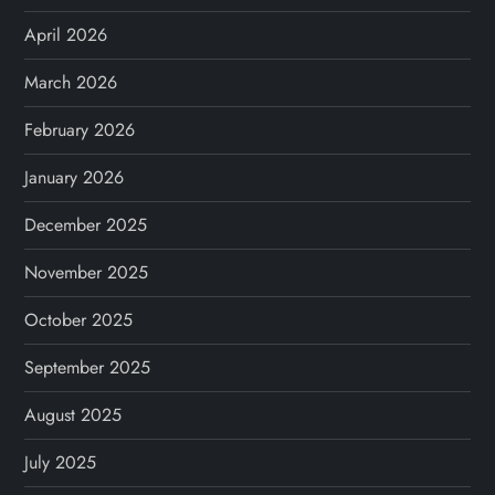
April 2026
March 2026
February 2026
January 2026
December 2025
November 2025
October 2025
September 2025
August 2025
July 2025