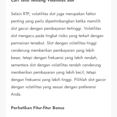
Cari Tahu Tentang Volatilitas Slot
Selain RTP, volatilitas slot juga merupakan faktor
penting yang perlu dipertimbangkan ketika memilih
slot gacor dengan pembayaran tertinggi. Volatilitas
slot mengacu pada tingkat risiko yang terkait dengan
permainan tersebut. Slot dengan volatilitas tinggi
cenderung memberikan pembayaran yang lebih
besar, tetapi dengan frekuensi yang lebih rendah,
sementara slot dengan volatilitas rendah cenderung
memberikan pembayaran yang lebih kecil, tetapi
dengan frekuensi yang lebih tinggi. Pilihlah slot gacor
dengan volatilitas yang sesuai dengan preferensi
Anda.
Perhatikan Fitur-fitur Bonus