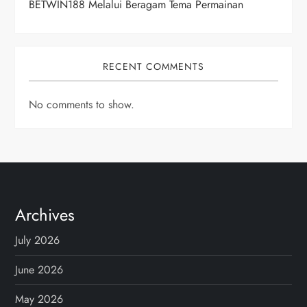
BETWIN188 Melalui Beragam Tema Permainan
RECENT COMMENTS
No comments to show.
Archives
July 2026
June 2026
May 2026