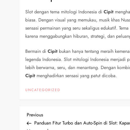
Slot dengan tema mitologi Indonesia di
Cipit
menghad
biasa. Dengan visual yang memukau, musik khas Nusa
sensasi permainan yang seru sekaligus edukatif. Te
karena menggabungkan hiburan, strategi, dan pelu
Bermain di
Cipit
bukan hanya tentang meraih kemenang
legenda Indonesia. Slot mitologi Indonesia menjadi 
lebih berwarna, seru, dan menantang. Dengan kombinasi
Cipit
menghadirkan sensasi yang patut dicoba.
UNCATEGORIZED
P
Previous
Previous
Post
Panduan Fitur Turbo dan Auto-Spin di Slot: Kapa