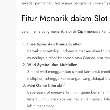
sekadar permainan, tetapi juga pengalaman imersif 
Fitur Menarik dalam Slot
Selain tema yang menarik, slot di
Cipit
menawarkan be
Free Spins dan Bonus Scatter
Banyak slot mitologi Indonesia menyediakan fitur p
munculnya simbol Hanoman atau Garuda bisa mem
Wild Symbol dan Multiplier
Simbol wild menggantikan simbol lain untuk me
multiplier, sehingga kemenangan yang didapat bis
Mini Game Interaktif
Beberapa slot menawarkan mini game bertema mit
tertentu untuk mendapatkan hadiah tambahan. Fit
lebih menantang.