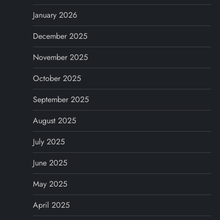
i
January 2026
o
December 2025
n
November 2025
October 2025
September 2025
August 2025
July 2025
June 2025
May 2025
April 2025