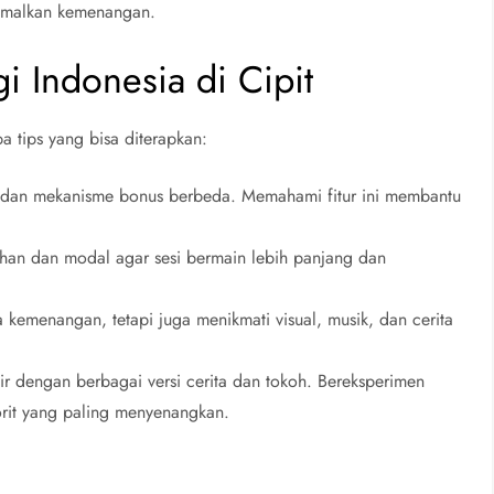
simalkan kemenangan.
i Indonesia di Cipit
 tips yang bisa diterapkan:
ol dan mekanisme bonus berbeda. Memahami fitur ini membantu
ruhan dan modal agar sesi bermain lebih panjang dan
 kemenangan, tetapi juga menikmati visual, musik, dan cerita
dir dengan berbagai versi cerita dan tokoh. Bereksperimen
it yang paling menyenangkan.