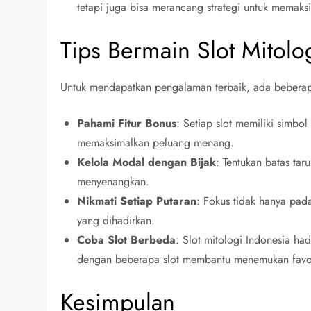
tetapi juga bisa merancang strategi untuk memak
Tips Bermain Slot Mitolog
Untuk mendapatkan pengalaman terbaik, ada beberapa
Pahami Fitur Bonus
: Setiap slot memiliki simb
memaksimalkan peluang menang.
Kelola Modal dengan Bijak
: Tentukan batas ta
menyenangkan.
Nikmati Setiap Putaran
: Fokus tidak hanya pada
yang dihadirkan.
Coba Slot Berbeda
: Slot mitologi Indonesia ha
dengan beberapa slot membantu menemukan favor
Kesimpulan