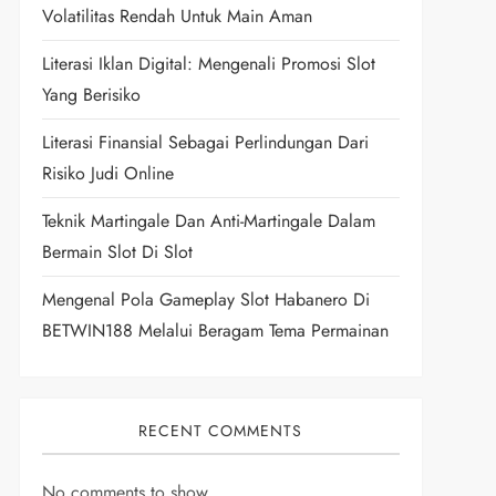
Volatilitas Rendah Untuk Main Aman
Literasi Iklan Digital: Mengenali Promosi Slot
Yang Berisiko
Literasi Finansial Sebagai Perlindungan Dari
Risiko Judi Online
Teknik Martingale Dan Anti-Martingale Dalam
Bermain Slot Di Slot
Mengenal Pola Gameplay Slot Habanero Di
BETWIN188 Melalui Beragam Tema Permainan
RECENT COMMENTS
No comments to show.