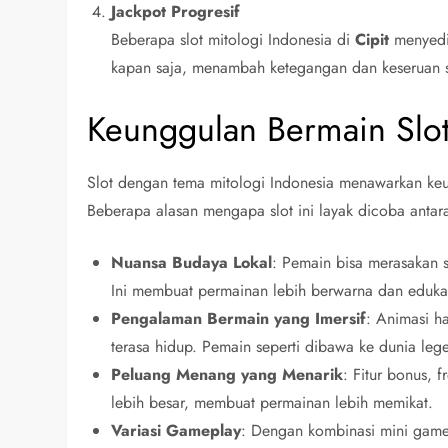
Jackpot Progresif
Beberapa slot mitologi Indonesia di
Cipit
menyedia
kapan saja, menambah ketegangan dan keseruan s
Keunggulan Bermain Slot 
Slot dengan tema mitologi Indonesia menawarkan keu
Beberapa alasan mengapa slot ini layak dicoba antara
Nuansa Budaya Lokal
: Pemain bisa merasakan 
Ini membuat permainan lebih berwarna dan edukat
Pengalaman Bermain yang Imersif
: Animasi h
terasa hidup. Pemain seperti dibawa ke dunia l
Peluang Menang yang Menarik
: Fitur bonus, 
lebih besar, membuat permainan lebih memikat.
Variasi Gameplay
: Dengan kombinasi mini game,