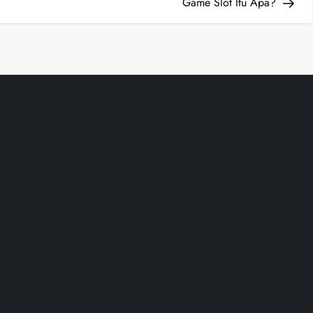
Game Slot Itu Apa?