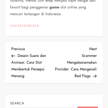
volatility, Mental Slot tetap menjadi topik hangat dan
favorit bagi penggemar
game
slot online yang
mencari tantangan di Indonesia.
UNCATEGORIZED
P
Previous
Next
Previous
Next
Post
Post
Desain Suara dan
Scammer
o
Animasi: Cara Slot
Mengatasnamakan
Membentuk Persepsi
Provider: Cara Mengenali
s
Menang
Red Flags
t
n
SEARCH
a