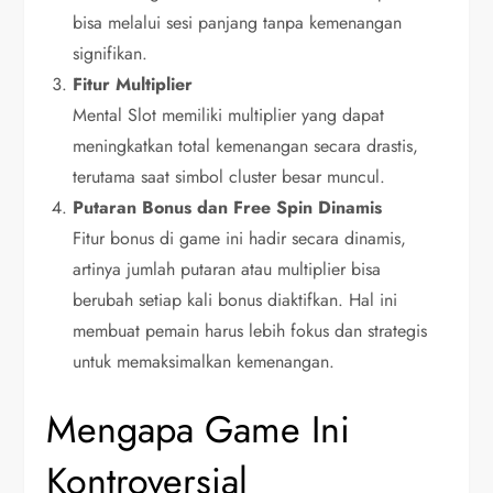
bisa melalui sesi panjang tanpa kemenangan
signifikan.
Fitur Multiplier
Mental Slot memiliki multiplier yang dapat
meningkatkan total kemenangan secara drastis,
terutama saat simbol cluster besar muncul.
Putaran Bonus dan Free Spin Dinamis
Fitur bonus di game ini hadir secara dinamis,
artinya jumlah putaran atau multiplier bisa
berubah setiap kali bonus diaktifkan. Hal ini
membuat pemain harus lebih fokus dan strategis
untuk memaksimalkan kemenangan.
Mengapa Game Ini
Kontroversial