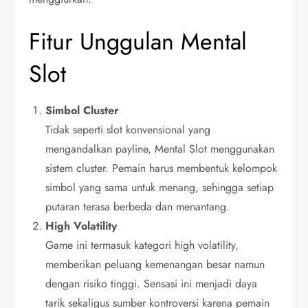
Fitur Unggulan Mental
Slot
Simbol Cluster
Tidak seperti slot konvensional yang
mengandalkan payline, Mental Slot menggunakan
sistem cluster. Pemain harus membentuk kelompok
simbol yang sama untuk menang, sehingga setiap
putaran terasa berbeda dan menantang.
High Volatility
Game ini termasuk kategori high volatility,
memberikan peluang kemenangan besar namun
dengan risiko tinggi. Sensasi ini menjadi daya
tarik sekaligus sumber kontroversi karena pemain