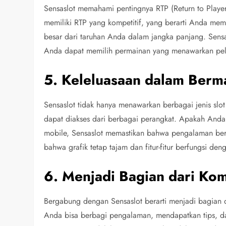
Sensaslot memahami pentingnya RTP (Return to Player
memiliki RTP yang kompetitif, yang berarti Anda mem
besar dari taruhan Anda dalam jangka panjang. Sensa
Anda dapat memilih permainan yang menawarkan pel
5. Keleluasaan dalam Berm
Sensaslot tidak hanya menawarkan berbagai jenis sl
dapat diakses dari berbagai perangkat. Apakah Anda
mobile, Sensaslot memastikan bahwa pengalaman berm
bahwa grafik tetap tajam dan fitur-fitur berfungsi de
6. Menjadi Bagian dari Kom
Bergabung dengan Sensaslot berarti menjadi bagian da
Anda bisa berbagi pengalaman, mendapatkan tips, da