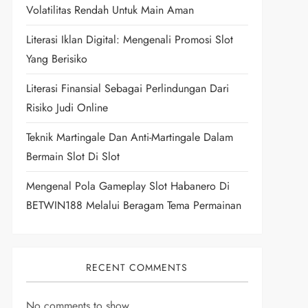
Volatilitas Rendah Untuk Main Aman
Literasi Iklan Digital: Mengenali Promosi Slot
Yang Berisiko
Literasi Finansial Sebagai Perlindungan Dari
Risiko Judi Online
Teknik Martingale Dan Anti-Martingale Dalam
Bermain Slot Di Slot
Mengenal Pola Gameplay Slot Habanero Di
BETWIN188 Melalui Beragam Tema Permainan
RECENT COMMENTS
No comments to show.