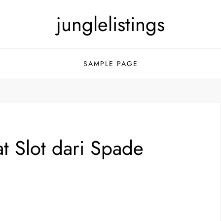
junglelistings
SAMPLE PAGE
t Slot dari Spade