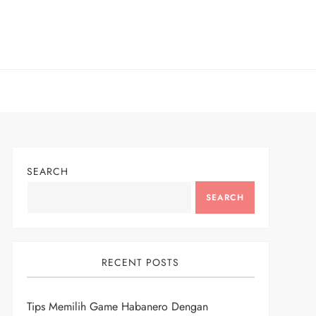
SEARCH
SEARCH
RECENT POSTS
Tips Memilih Game Habanero Dengan