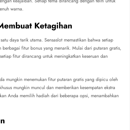
gan keajaiban. Setiap tema dirancang dengan teliti untuk
penuh warna.
g Membuat Ketagihan
h satu daya tarik utama. Sensaslot memastikan bahwa setiap
berbagai fitur bonus yang menarik. Mulai dari putaran gratis,
, setiap fitur dirancang untuk meningkatkan keseruan dan
da mungkin menemukan fitur putaran gratis yang dipicu oleh
ol khusus mungkin muncul dan memberikan kesempatan ekstra
inkan Anda memilih hadiah dari beberapa opsi, menambahkan
an