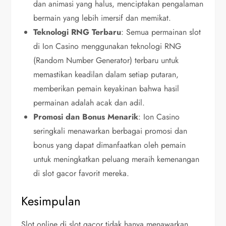
dan animasi yang halus, menciptakan pengalaman
bermain yang lebih imersif dan memikat.
Teknologi RNG Terbaru
: Semua permainan slot
di Ion Casino menggunakan teknologi RNG
(Random Number Generator) terbaru untuk
memastikan keadilan dalam setiap putaran,
memberikan pemain keyakinan bahwa hasil
permainan adalah acak dan adil.
Promosi dan Bonus Menarik
: Ion Casino
seringkali menawarkan berbagai promosi dan
bonus yang dapat dimanfaatkan oleh pemain
untuk meningkatkan peluang meraih kemenangan
di slot gacor favorit mereka.
Kesimpulan
Slot online di slot gacor tidak hanya menawarkan