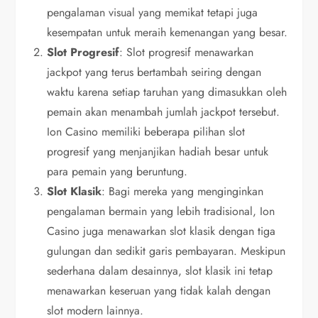
pengalaman visual yang memikat tetapi juga
kesempatan untuk meraih kemenangan yang besar.
Slot Progresif
: Slot progresif menawarkan
jackpot yang terus bertambah seiring dengan
waktu karena setiap taruhan yang dimasukkan oleh
pemain akan menambah jumlah jackpot tersebut.
Ion Casino memiliki beberapa pilihan slot
progresif yang menjanjikan hadiah besar untuk
para pemain yang beruntung.
Slot Klasik
: Bagi mereka yang menginginkan
pengalaman bermain yang lebih tradisional, Ion
Casino juga menawarkan slot klasik dengan tiga
gulungan dan sedikit garis pembayaran. Meskipun
sederhana dalam desainnya, slot klasik ini tetap
menawarkan keseruan yang tidak kalah dengan
slot modern lainnya.