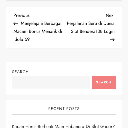
P
Previous
Next
Previous
Next
Post
Post
Menjelajahi Berbagai
Perjalanan Seru di Dunia
o
Macam Bonus Menarik di
Slot Bendera138 Login
Idola 69
s
t
n
SEARCH
a
SEARCH
v
i
RECENT POSTS
g
Kapan Harus Berhenti Main Habanero Di Slot Gacor?