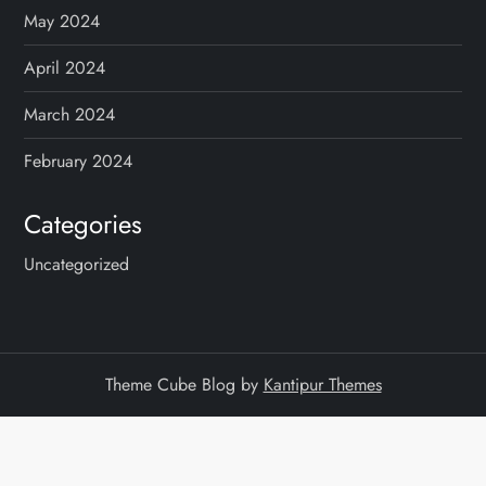
May 2024
April 2024
March 2024
February 2024
Categories
Uncategorized
Theme Cube Blog by
Kantipur Themes