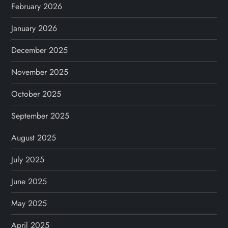
February 2026
January 2026
December 2025
November 2025
October 2025
September 2025
August 2025
July 2025
June 2025
May 2025
April 2025