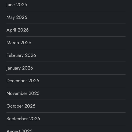
June 2026
May 2026
April 2026
March 2026
February 2026
January 2026
December 2025
November 2025
October 2025
September 2025
August 2025