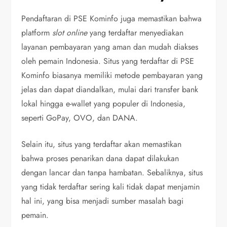
Pendaftaran di PSE Kominfo juga memastikan bahwa
platform
slot online
yang terdaftar menyediakan
layanan pembayaran yang aman dan mudah diakses
oleh pemain Indonesia. Situs yang terdaftar di PSE
Kominfo biasanya memiliki metode pembayaran yang
jelas dan dapat diandalkan, mulai dari transfer bank
lokal hingga e-wallet yang populer di Indonesia,
seperti GoPay, OVO, dan DANA.
Selain itu, situs yang terdaftar akan memastikan
bahwa proses penarikan dana dapat dilakukan
dengan lancar dan tanpa hambatan. Sebaliknya, situs
yang tidak terdaftar sering kali tidak dapat menjamin
hal ini, yang bisa menjadi sumber masalah bagi
pemain.