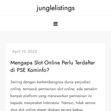
Skip
junglelistings
to
content
Mengapa Slot Online Perlu Terdaftar
di PSE Kominfo?
Seiring dengan berkembangnya dunia perjudian
online, termasuk permainan
slot online
, ada semakin
banyak platform yang menawarkan permainan ini
kepada masyarakat Indonesia. Namun, tidak semua
situs slot online dapat diakses secara bebas.