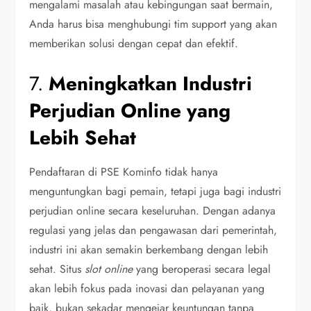
mengalami masalah atau kebingungan saat bermain,
Anda harus bisa menghubungi tim support yang akan
memberikan solusi dengan cepat dan efektif.
7.
Meningkatkan Industri
Perjudian Online yang
Lebih Sehat
Pendaftaran di PSE Kominfo tidak hanya
menguntungkan bagi pemain, tetapi juga bagi industri
perjudian online secara keseluruhan. Dengan adanya
regulasi yang jelas dan pengawasan dari pemerintah,
industri ini akan semakin berkembang dengan lebih
sehat. Situs
slot online
yang beroperasi secara legal
akan lebih fokus pada inovasi dan pelayanan yang
baik, bukan sekadar mengejar keuntungan tanpa