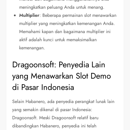
meningkatkan peluang Anda untuk menang.
Multiplier
: Beberapa permainan slot menawarkan
multiplier yang meningkatkan kemenangan Anda.
Memahami kapan dan bagaimana multiplier ini
aktif adalah kunci untuk memaksimalkan
kemenangan.
Dragoonsoft: Penyedia Lain
yang Menawarkan Slot Demo
di Pasar Indonesia
Selain Habanero, ada penyedia perangkat lunak lain
yang semakin dikenal di pasar Indonesia:
Dragoonsoft. Meski Dragoonsoft relatif baru
dibandingkan Habanero, penyedia ini telah