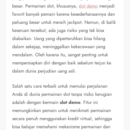
besar. Permainan slot, khususnya,
slot demo
menjadi
favorit banyak pemain karena kesederhanaannya dan
peluang besar untuk meraih jackpot. Namun, di balik
keseruan tersebut, ada juga risiko yang tak bisa
diabaikan. Uang yang dipertaruhkan bisa hilang
dalam sekejap, meninggalkan kekecewaan yang
mendalam. Oleh karena itu, sangat penting untuk
mempersiapkan diri dengan baik sebelum terjun ke
dalam dunia perjudian uang asli.
Salah satu cara terbaik untuk memulai perjalanan
Anda di dunia permainan slot tanpa risiko kerugian
adalah dengan bermain
slot demo
. Fitur ini
memungkinkan pemain untuk menikmati permainan
secara penuh menggunakan kredit virtual, sehingga
bisa belajar memahami mekanisme permainan dan