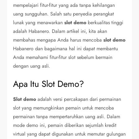
mempelajari fitur-fitur yang ada tanpa kehilangan
uang sungguhan. Salah satu penyedia perangkat
lunak yang menawarkan
slot demo
berkualitas tinggi
adalah Habanero. Dalam artikel ini, kita akan
membahas mengapa Anda harus mencoba
slot demo
Habanero dan bagaimana hal ini dapat membantu
Anda memahami fitur-fitur slot sebelum bermain
dengan uang asli.
Apa Itu Slot Demo?
Slot demo
adalah versi percakapan dari permainan
slot yang memungkinkan pemain untuk mencoba
permainan tanpa mempertaruhkan uang asli. Dalam
mode demo ini, pemain diberikan sejumlah kredit
virtual yang dapat digunakan untuk memutar gulungan