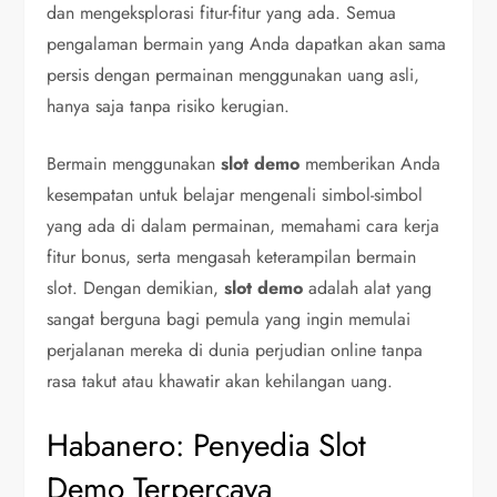
dan mengeksplorasi fitur-fitur yang ada. Semua
pengalaman bermain yang Anda dapatkan akan sama
persis dengan permainan menggunakan uang asli,
hanya saja tanpa risiko kerugian.
Bermain menggunakan
slot demo
memberikan Anda
kesempatan untuk belajar mengenali simbol-simbol
yang ada di dalam permainan, memahami cara kerja
fitur bonus, serta mengasah keterampilan bermain
slot. Dengan demikian,
slot demo
adalah alat yang
sangat berguna bagi pemula yang ingin memulai
perjalanan mereka di dunia perjudian online tanpa
rasa takut atau khawatir akan kehilangan uang.
Habanero: Penyedia Slot
Demo Terpercaya