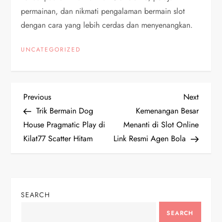
permainan, dan nikmati pengalaman bermain slot
dengan cara yang lebih cerdas dan menyenangkan.
UNCATEGORIZED
P
Previous
Next
Previous
Next
Post
Post
Trik Bermain Dog
Kemenangan Besar
o
House Pragmatic Play di
Menanti di Slot Online
Kilat77 Scatter Hitam
Link Resmi Agen Bola
s
t
n
SEARCH
a
SEARCH