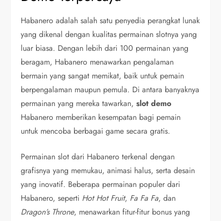
Habanero adalah salah satu penyedia perangkat lunak
yang dikenal dengan kualitas permainan slotnya yang
luar biasa. Dengan lebih dari 100 permainan yang
beragam, Habanero menawarkan pengalaman
bermain yang sangat memikat, baik untuk pemain
berpengalaman maupun pemula. Di antara banyaknya
permainan yang mereka tawarkan,
slot demo
Habanero memberikan kesempatan bagi pemain
untuk mencoba berbagai game secara gratis.
Permainan slot dari Habanero terkenal dengan
grafisnya yang memukau, animasi halus, serta desain
yang inovatif. Beberapa permainan populer dari
Habanero, seperti
Hot Hot Fruit
,
Fa Fa Fa
, dan
Dragon’s Throne
, menawarkan fitur-fitur bonus yang