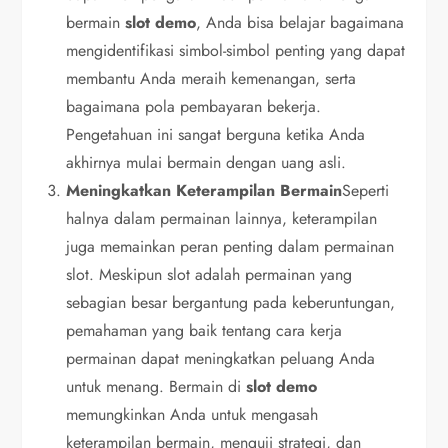
bermain
slot demo
, Anda bisa belajar bagaimana
mengidentifikasi simbol-simbol penting yang dapat
membantu Anda meraih kemenangan, serta
bagaimana pola pembayaran bekerja.
Pengetahuan ini sangat berguna ketika Anda
akhirnya mulai bermain dengan uang asli.
Meningkatkan Keterampilan Bermain
Seperti
halnya dalam permainan lainnya, keterampilan
juga memainkan peran penting dalam permainan
slot. Meskipun slot adalah permainan yang
sebagian besar bergantung pada keberuntungan,
pemahaman yang baik tentang cara kerja
permainan dapat meningkatkan peluang Anda
untuk menang. Bermain di
slot demo
memungkinkan Anda untuk mengasah
keterampilan bermain, menguji strategi, dan