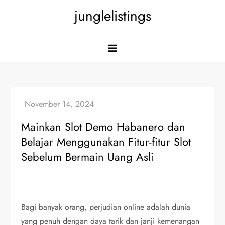
Skip
junglelistings
to
content
Mainkan Slot Demo Habanero dan
Belajar Menggunakan Fitur-fitur Slot
Sebelum Bermain Uang Asli
Bagi banyak orang, perjudian online adalah dunia
yang penuh dengan daya tarik dan janji kemenangan