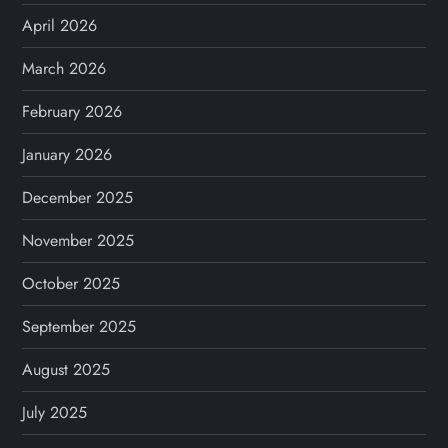
April 2026
March 2026
February 2026
January 2026
December 2025
November 2025
October 2025
September 2025
August 2025
July 2025