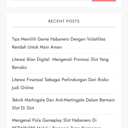
v
i
RECENT POSTS
g
Tips Memilih Game Habanero Dengan Volatilitas
Rendah Untuk Main Aman
a
Literasi Iklan Digital: Mengenali Promosi Slot Yang
t
Berisiko
i
Literasi Finansial Sebagai Perlindungan Dari Risiko
Judi Online
o
Teknik Martingale Dan Anti-Martingale Dalam Bermain
n
Slot Di Slot
Mengenal Pola Gameplay Slot Habanero Di