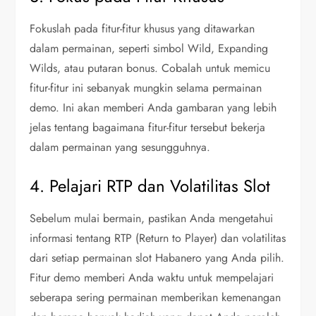
Fokuslah pada fitur-fitur khusus yang ditawarkan
dalam permainan, seperti simbol Wild, Expanding
Wilds, atau putaran bonus. Cobalah untuk memicu
fitur-fitur ini sebanyak mungkin selama permainan
demo. Ini akan memberi Anda gambaran yang lebih
jelas tentang bagaimana fitur-fitur tersebut bekerja
dalam permainan yang sesungguhnya.
4. Pelajari RTP dan Volatilitas Slot
Sebelum mulai bermain, pastikan Anda mengetahui
informasi tentang RTP (Return to Player) dan volatilitas
dari setiap permainan slot Habanero yang Anda pilih.
Fitur demo memberi Anda waktu untuk mempelajari
seberapa sering permainan memberikan kemenangan