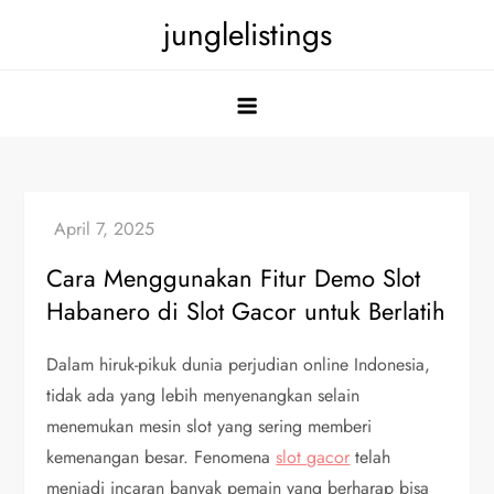
Skip
junglelistings
to
content
Cara Menggunakan Fitur Demo Slot
Habanero di Slot Gacor untuk Berlatih
Dalam hiruk-pikuk dunia perjudian online Indonesia,
tidak ada yang lebih menyenangkan selain
menemukan mesin slot yang sering memberi
kemenangan besar. Fenomena
slot gacor
telah
menjadi incaran banyak pemain yang berharap bisa