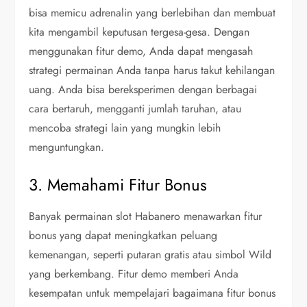
bisa memicu adrenalin yang berlebihan dan membuat
kita mengambil keputusan tergesa-gesa. Dengan
menggunakan fitur demo, Anda dapat mengasah
strategi permainan Anda tanpa harus takut kehilangan
uang. Anda bisa bereksperimen dengan berbagai
cara bertaruh, mengganti jumlah taruhan, atau
mencoba strategi lain yang mungkin lebih
menguntungkan.
3. Memahami Fitur Bonus
Banyak permainan slot Habanero menawarkan fitur
bonus yang dapat meningkatkan peluang
kemenangan, seperti putaran gratis atau simbol Wild
yang berkembang. Fitur demo memberi Anda
kesempatan untuk mempelajari bagaimana fitur bonus